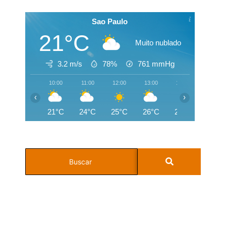
Sao Paulo
21°C
Muito nublado
3.2 m/s
78%
761
mmHg
10:00
11:00
12:00
13:00
14:00
15:00
‹
›
21°C
24°C
25°C
26°C
26°C
26°C