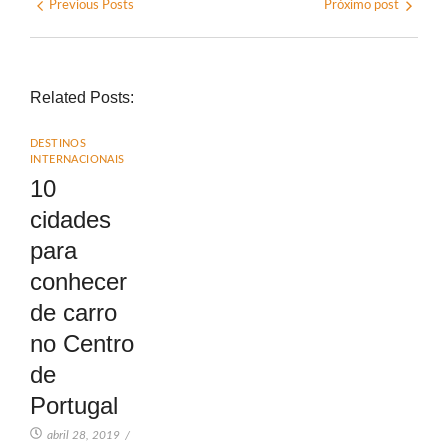
Previous Posts
Próximo post
Related Posts:
DESTINOS
INTERNACIONAIS
10
cidades
para
conhecer
de carro
no Centro
de
Portugal
abril 28, 2019
/