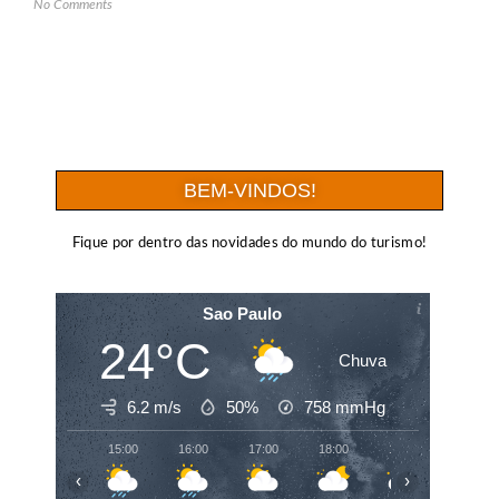
No Comments
BEM-VINDOS!
Fique por dentro das novidades do mundo do turismo!
Sao Paulo
24°C
Chuva
6.2 m/s
50%
758
mmHg
15:00
16:00
17:00
18:00
19:00
20:00
‹
›