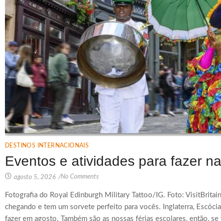
DESTINOS INTERNACIONAIS
Eventos e atividades para fazer 
No Comments
agosto 5, 2026
/
Fotografia do Royal Edinburgh Military Tattoo/IG. Foto: VisitBritai
chegando e tem um sorvete perfeito para vocês. Inglaterra, Escócia
fazer em agosto. Também são as nossas férias escolares, então, se 