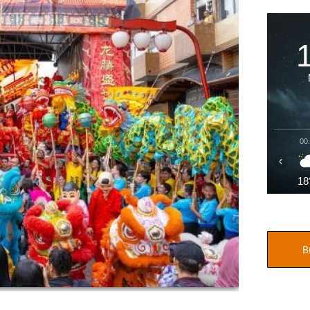
00
‹
18