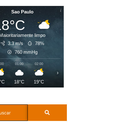
Sao Paulo
18°C
Maioritariamente limpo
3.3 m/s
78%
760
mmHg
:00
01:00
02:00
03:00
04:00
05:00
06:00
07:0
›
°C
18°C
19°C
19°C
19°C
19°C
19°C
20°