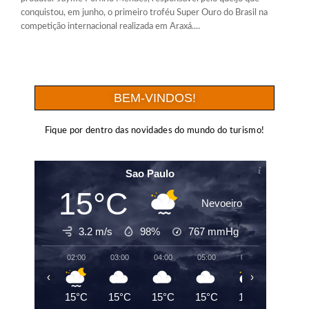
conquistou, em junho, o primeiro troféu Super Ouro do Brasil na
competição internacional realizada em Araxá....
BEM-VINDOS!
Fique por dentro das novidades do mundo do turismo!
Sao Paulo
15°C
Nevoeiro
3.2 m/s
98%
767
mmHg
02:00
03:00
04:00
05:00
06:00
07:00
‹
›
15°C
15°C
15°C
15°C
15°C
15°C