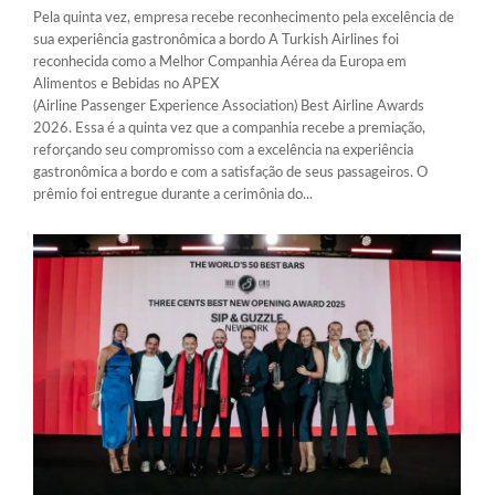
Pela quinta vez, empresa recebe reconhecimento pela excelência de
sua experiência gastronômica a bordo A Turkish Airlines foi
reconhecida como a Melhor Companhia Aérea da Europa em
Alimentos e Bebidas no APEX
(Airline Passenger Experience Association) Best Airline Awards
2026. Essa é a quinta vez que a companhia recebe a premiação,
reforçando seu compromisso com a excelência na experiência
gastronômica a bordo e com a satisfação de seus passageiros. O
prêmio foi entregue durante a cerimônia do...