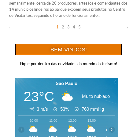
semanalmente, cerca de 20 produtores, artesãos e comerciantes dos
14 municípios lindeiros ao parque expõem seus produtos no Centro
de Visitantes, seguindo o horário de funcionamento...
1
2
3
4
5
BEM-VINDOS!
Fique por dentro das novidades do mundo do turismo!
Sao Paulo
23°C
Muito nublado
3 m/s
53%
760
mmHg
10:00
11:00
12:00
13:00
14:00
15:00
‹
›