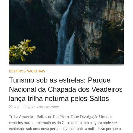
DESTINOS NACIONAIS
Turismo sob as estrelas: Parque
Nacional da Chapada dos Veadeiros
lança trilha noturna pelos Saltos
No Comments
abril 30, 2026
/
Trilha Amarela – Saltos do Rio Preto. Foto: Divulgação Um dos
cenários mais emblemáticos do Cerrado brasileiro agora pode ser
explorado sob uma nova perspectiva: durante a noite. Isso porque o