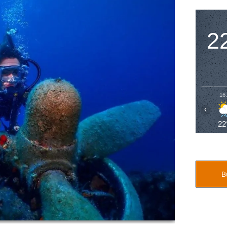
2
16
‹
22