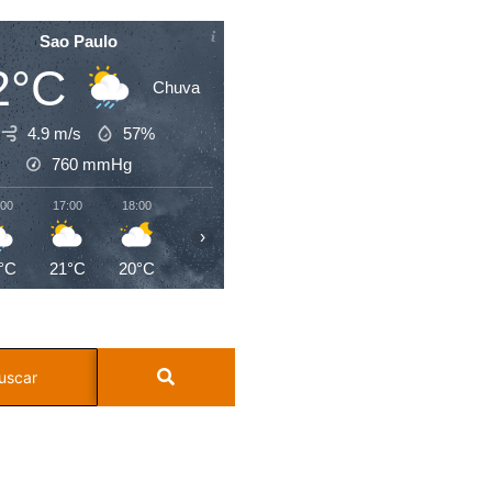
Sao Paulo
2°C
Chuva
4.9 m/s
57%
760
mmHg
:00
17:00
18:00
19:00
20:00
21:00
22:00
23:0
›
°C
21°C
20°C
19°C
19°C
19°C
19°C
18°