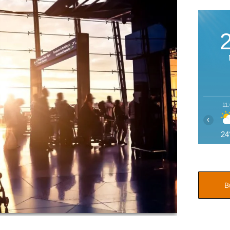
11
‹
24