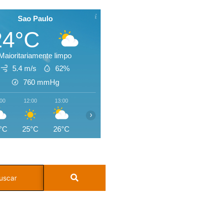
Sao Paulo
24°C
Maioritariamente limpo
5.4 m/s
62%
760
mmHg
:00
12:00
13:00
14:00
15:00
16:00
17:00
18:0
›
°C
25°C
26°C
26°C
26°C
25°C
25°C
24°