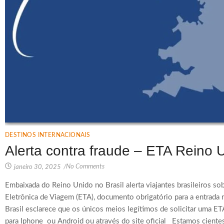
DESTINOS INTERNACIONAIS
Alerta contra fraude – ETA Reino 
No Comments
janeiro 30, 2025
/
Embaixada do Reino Unido no Brasil alerta viajantes brasileiros sob
Eletrônica de Viagem (ETA), documento obrigatório para a entrad
Brasil esclarece que os únicos meios legítimos de solicitar uma ET
para Iphone ou Android ou através do site oficial Estamos ciente