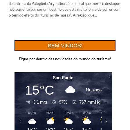
de entrada da Patagônia Argentina”, é um local que merece destaque
não somente por ser um destino que está muito longe de sofrer com
o temido efeito do “turismo de massa”. A região, que...
BEM-VINDOS!
Fique por dentro das novidades do mundo do turismo!
Sao Paulo
15°C
Nublado
3.1 m/s
97%
767
mmHg
05:00
06:00
07:00
08:00
09:00
10:00
‹
›
15°C
15°C
15°C
15°C
15°C
16°C