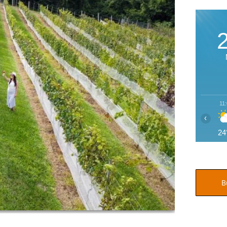
11
‹
24