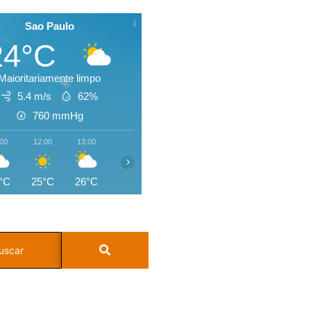
Sao Paulo
24°C
Maioritariamente limpo
5.4 m/s
62%
760
mmHg
:00
12:00
13:00
14:00
15:00
16:00
17:00
18:0
›
°C
25°C
26°C
26°C
26°C
25°C
25°C
24°