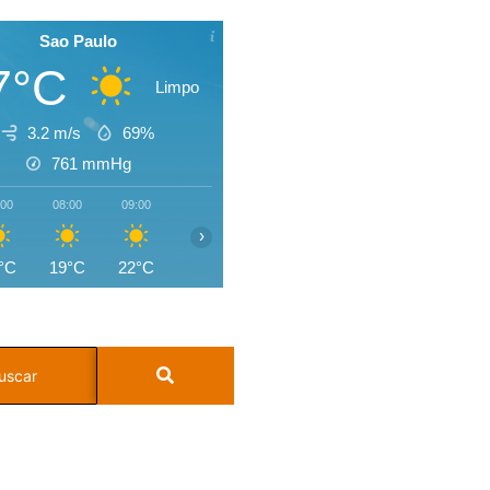
Sao Paulo
7°C
Limpo
3.2 m/s
69%
761
mmHg
:00
08:00
09:00
10:00
11:00
12:00
13:00
14:0
›
°C
19°C
22°C
24°C
26°C
27°C
28°C
27°