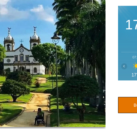
1
07
‹
17