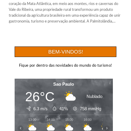
coração da Mata Atlântica, em meio aos montes, rios e cavernas do
Vale do Ribeira, uma propriedade rural transformou um produto
tradicional da agricultura brasileira em uma experiência capaz de unir
gastronomia, turismo e preservação ambiental. A Palmitolândia,...
BEM-VINDOS!
Fique por dentro das novidades do mundo do turismo!
Sao Paulo
26°C
Nublado
6.3 m/s
41%
758
mmHg
13:00
14:00
15:00
16:00
17:00
18:00
‹
›