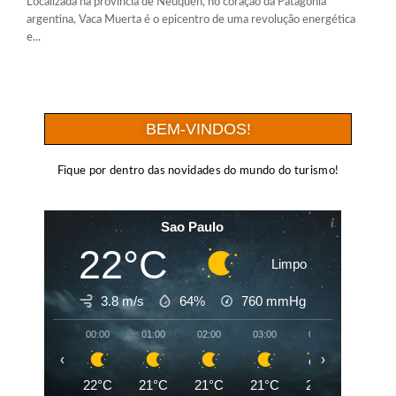
Localizada na província de Neuquén, no coração da Patagônia
argentina, Vaca Muerta é o epicentro de uma revolução energética
e...
BEM-VINDOS!
Fique por dentro das novidades do mundo do turismo!
Sao Paulo
22°C
Limpo
3.8 m/s
64%
760
mmHg
00:00
01:00
02:00
03:00
04:00
05:00
‹
›
22°C
21°C
21°C
21°C
20°C
19°C