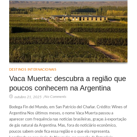
DESTINOS INTERNACIONAIS
Vaca Muerta: descubra a região que
poucos conhecem na Argentina
No Comments
outubro 21, 2025
/
Bodega Fin del Mundo, em San Patrício del Chañar. Crédito: Wines of
Argentina Nos últimos meses, o nome Vaca Muerta passou a
aparecer com frequência nas notícias brasileiras, graças à exportação
de gás natural da Argentina. Mas, fora do noticiário econômico,
poucos sabem onde fica essa região e o que ela representa.