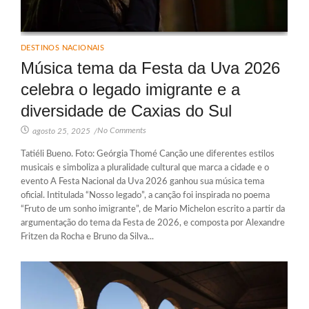
DESTINOS NACIONAIS
Música tema da Festa da Uva 2026
celebra o legado imigrante e a
diversidade de Caxias do Sul
No Comments
agosto 25, 2025
/
Tatiéli Bueno. Foto: Geórgia Thomé Canção une diferentes estilos
musicais e simboliza a pluralidade cultural que marca a cidade e o
evento A Festa Nacional da Uva 2026 ganhou sua música tema
oficial. Intitulada “Nosso legado”, a canção foi inspirada no poema
“Fruto de um sonho imigrante”, de Mario Michelon escrito a partir da
argumentação do tema da Festa de 2026, e composta por Alexandre
Fritzen da Rocha e Bruno da Silva...