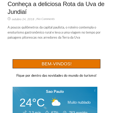
Conheça a deliciosa Rota da Uva de
Jundiaí
No Comments
outubro 24, 2018
/
A poucos quilômetros da capital paulista, o roteiro contempla o
enoturismo gastronômico rural e leva a uma viagem no tempo por
paisagens pitorescas nos arredores da Terra da Uva
BEM-VINDOS!
Fique por dentro das novidades do mundo do turismo!
Sao Paulo
24°C
Muito nublado
2.3 m/s
67%
763
mmHg