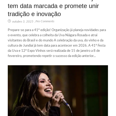
tem data marcada e promete unir
tradição e inovação
No Comments
outubro 3, 2025
/
Prepare-se para a 41ª edição! Organização já planeja novidades para
o evento, que celebra a colheita da Uva Niágara Rosada e atrai
visitantes do Brasil e do mundo A celebração da uva, do vinho e da
cultura de Jundiaí já tem data para acontecer em 2026. A 41ª Festa
da Uva e 12ª Expo Vinhos será realizada de 15 de janeiro a 8 de
fevereiro, prometendo repetir o sucesso da edição anterior...