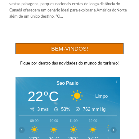
vastas paisagens, parques nacionais erotas de longa distância do
Canadá oferecem um cenário ideal para explorar a América doNorte
além de um único destino. “O...
BEM-VINDOS!
Fique por dentro das novidades do mundo do turismo!
Sao Paulo
22°C
Limpo
3 m/s
53%
762
mmHg
09:00
10:00
11:00
12:00
13:00
14:00
‹
›
22°C
24°C
26°C
27°C
28°C
27°C