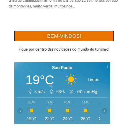
trilha de caminhada mais longa do Caribe, são 12 segmentos ao redor
de montanhas, muito verde, muitos rios...
BEM-VINDOS!
Fique por dentro das novidades do mundo do turismo!
Sao Paulo
19°C
Limpo
3 m/s
63%
761
mmHg
08:00
09:00
10:00
11:00
12:00
13:00
‹
›
19°C
22°C
24°C
26°C
27°C
28°C