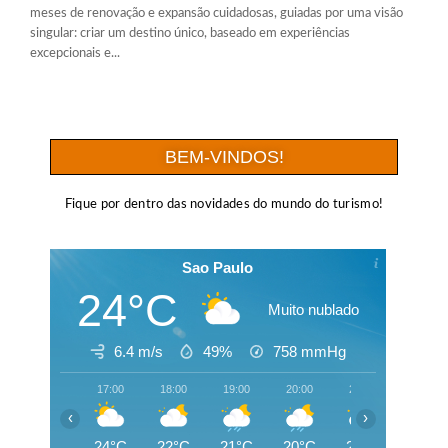
meses de renovação e expansão cuidadosas, guiadas por uma visão
singular: criar um destino único, baseado em experiências
excepcionais e...
BEM-VINDOS!
Fique por dentro das novidades do mundo do turismo!
Sao Paulo
24°C
Muito nublado
6.4 m/s
49%
758
mmHg
17:00
18:00
19:00
20:00
21:00
22:00
‹
›
24°C
22°C
21°C
20°C
20°C
19°C