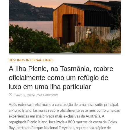
DESTINOS INTERNACIONAIS
A Ilha Picnic, na Tasmânia, reabre
oficialmente como um refúgio de
luxo em uma ilha particular
No Comments
março 2, 2026
/
Após extensas reformas e a construção de uma nova suíte principal,
a Picnic Island Tasmania reabre oficialmente este mês como uma das
experiências em ilha privada mais exclusivas da Austrália. A
repaginada Picnic Island, localizada a 800 metros da costa de Coles
Bay, perto do Parque Nacional Freycinet, representa o ápice de