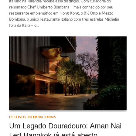
italiano na Tailândia recebe essa distinção. Com curadoria do
renomado Chef Umberto Bombana – mais conhecido por seu
restaurante emblemático em Hong Kong, o 8½ Otto e Mezzo
Bombana, o único restaurante italiano com três estrelas Michelin
fora da Itália – o...
DESTINOS INTERNACIONAIS
Um Legado Douradouro: Aman Nai
Lert Bangkok já está aberto