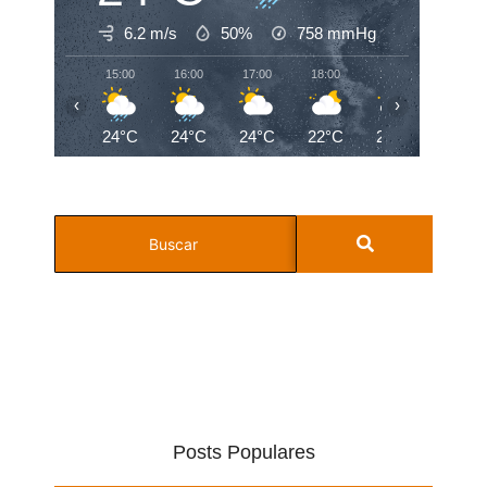
6.2 m/s
50%
758
mmHg
15:00
16:00
17:00
18:00
19:00
20:00
‹
›
24°C
24°C
24°C
22°C
21°C
20°C
Posts Populares