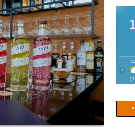
08
‹
17