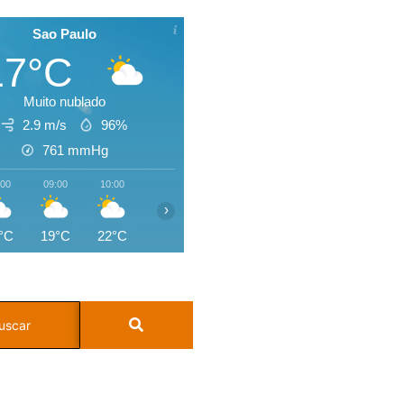
Sao Paulo
17°C
Muito nublado
2.9 m/s
96%
761
mmHg
:00
09:00
10:00
11:00
12:00
13:00
14:00
15:0
›
°C
19°C
22°C
24°C
25°C
26°C
27°C
26°