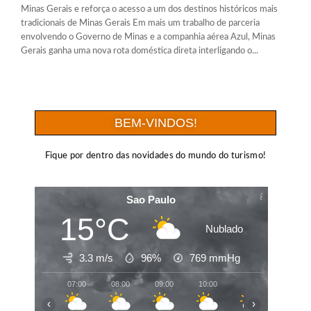
Minas Gerais e reforça o acesso a um dos destinos históricos mais
tradicionais de Minas Gerais Em mais um trabalho de parceria
envolvendo o Governo de Minas e a companhia aérea Azul, Minas
Gerais ganha uma nova rota doméstica direta interligando o...
BEM-VINDOS!
Fique por dentro das novidades do mundo do turismo!
Sao Paulo
15°C
Nublado
3.3 m/s
96%
769
mmHg
07:00
08:00
09:00
10:00
11:00
12:00
‹
›