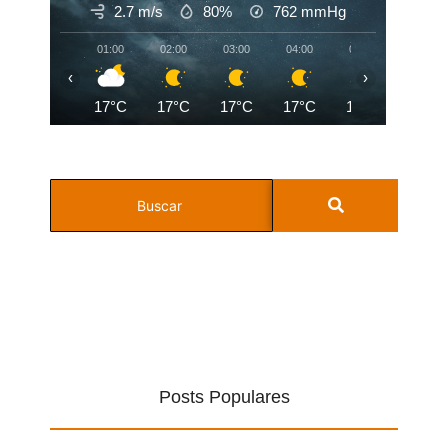
2.7 m/s
80%
762
mmHg
01:00
02:00
03:00
04:00
05:00
06:00
‹
›
17°C
17°C
17°C
17°C
17°C
17°C
Posts Populares