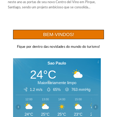
neste ano as portas de seu novo Centro del Vino em Pirque,
Santiago, sendo um projeto ambicioso que se consolida...
BEM-VINDOS!
Fique por dentro das novidades do mundo do turismo!
Sao Paulo
24°C
Maioritariamente limpo
1.2 m/s
65%
763
mmHg
12:00
13:00
14:00
15:00
16:00
17:00
‹
›
24°C
25°C
25°C
23°C
20°C
19°C