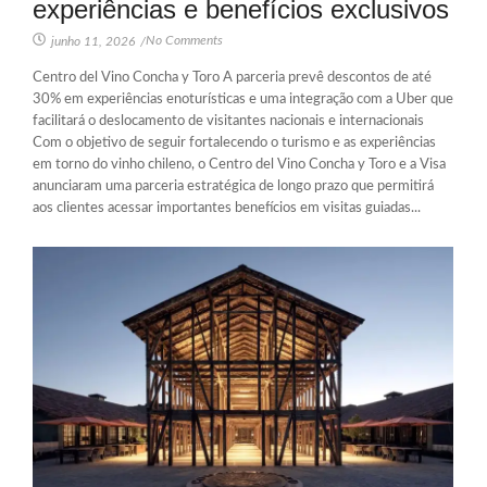
experiências e benefícios exclusivos
No Comments
junho 11, 2026
/
Centro del Vino Concha y Toro A parceria prevê descontos de até
30% em experiências enoturísticas e uma integração com a Uber que
facilitará o deslocamento de visitantes nacionais e internacionais
Com o objetivo de seguir fortalecendo o turismo e as experiências
em torno do vinho chileno, o Centro del Vino Concha y Toro e a Visa
anunciaram uma parceria estratégica de longo prazo que permitirá
aos clientes acessar importantes benefícios em visitas guiadas...