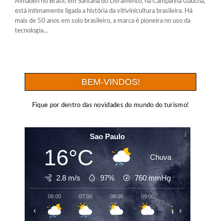
Almadén no Brasil, em Santana do Livramento, na Campanha Gaúcha,
está intimamente ligada a história da vitivinicultura brasileira. Há
mais de 50 anos em solo brasileiro, a marca é pioneira no uso da
tecnologia...
BEM-VINDOS!
Fique por dentro das novidades do mundo do turismo!
Sao Paulo
16°C
Chuva
2.8 m/s
97%
760
mmHg
06:00
07:00
08:00
09:00
10:00
11:00
‹
›