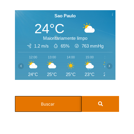
Sao Paulo
24°C
Maioritariamente limpo
1.2 m/s
65%
763
mmHg
12:00
13:00
14:00
15:00
16:00
17:00
‹
›
24°C
25°C
25°C
23°C
20°C
19°C