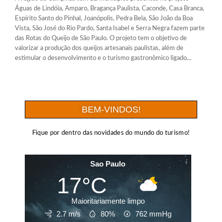
Águas de Lindóia, Amparo, Bragança Paulista, Caconde, Casa Branca,
Espírito Santo do Pinhal, Joanópolis, Pedra Bela, São João da Boa
Vista, São José do Rio Pardo, Santa Isabel e Serra Negra fazem parte
das Rotas do Queijo de São Paulo. O projeto tem o objetivo de
valorizar a produção dos queijos artesanais paulistas, além de
estimular o desenvolvimento e o turismo gastronômico ligado...
BEM-VINDOS!
Fique por dentro das novidades do mundo do turismo!
Sao Paulo
17°C
Maioritariamente limpo
2.7 m/s
80%
762
mmHg