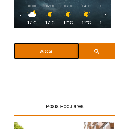
01:00
02:00
03:00
04:00
05:00
06:00
‹
›
17°C
17°C
17°C
17°C
17°C
17°C
Posts Populares