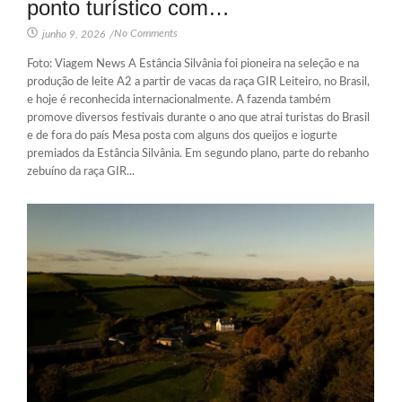
ponto turístico com…
No Comments
junho 9, 2026
/
Foto: Viagem News A Estância Silvânia foi pioneira na seleção e na
produção de leite A2 a partir de vacas da raça GIR Leiteiro, no Brasil,
e hoje é reconhecida internacionalmente. A fazenda também
promove diversos festivais durante o ano que atrai turistas do Brasil
e de fora do país Mesa posta com alguns dos queijos e iogurte
premiados da Estância Silvânia. Em segundo plano, parte do rebanho
zebuíno da raça GIR...