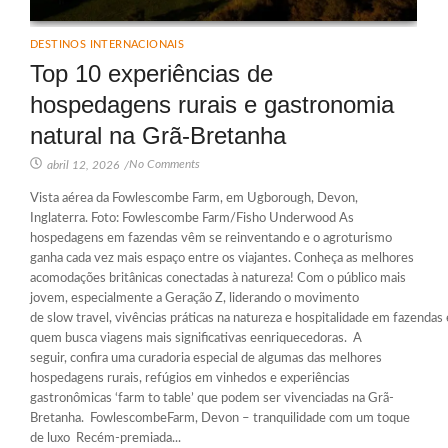
DESTINOS INTERNACIONAIS
Top 10 experiências de
hospedagens rurais e gastronomia
natural na Grã-Bretanha
No Comments
abril 12, 2026
/
Vista aérea da Fowlescombe Farm, em Ugborough, Devon,
Inglaterra. Foto: Fowlescombe Farm/Fisho Underwood As
hospedagens em fazendas vêm se reinventando e o agroturismo
ganha cada vez mais espaço entre os viajantes. Conheça as melhores
acomodações britânicas conectadas à natureza! Com o público mais
jovem, especialmente a Geração Z, liderando o movimento
de slow travel, vivências práticas na natureza e hospitalidade em fazenda
quem busca viagens mais significativas eenriquecedoras. A
seguir, confira uma curadoria especial de algumas das melhores
hospedagens rurais, refúgios em vinhedos e experiências
gastronômicas ‘farm to table’ que podem ser vivenciadas na Grã-
Bretanha. FowlescombeFarm, Devon – tranquilidade com um toque
de luxo Recém-premiada...