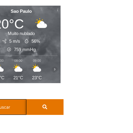
Sao Paulo
20°C
Muito nublado
5 m/s
56%
759
mmHg
:00
08:00
09:00
10:00
11:00
12:00
13:00
14:0
›
°C
21°C
23°C
23°C
25°C
26°C
27°C
28°