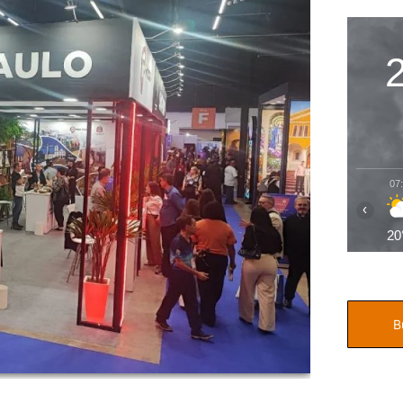
07
‹
20