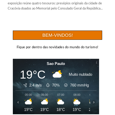
exposição reúne quatro tesouros: presépios originais da cidade de
Cracóvia doados ao Memorial pelo Consulado Geral da República...
BEM-VINDOS!
Fique por dentro das novidades do mundo do turismo!
Sao Paulo
19°C
Muito nublado
2.4 m/s
70%
760
mmHg
05:00
06:00
07:00
08:00
09:00
10:00
‹
›
19°C
19°C
18°C
19°C
20°C
22°C