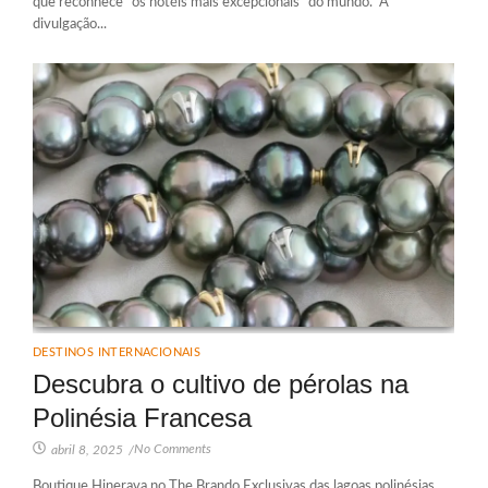
que reconhece “os hotéis mais excepcionais” do mundo. A
divulgação...
DESTINOS INTERNACIONAIS
Descubra o cultivo de pérolas na
Polinésia Francesa
No Comments
abril 8, 2025
/
Boutique Hinerava no The Brando Exclusivas das lagoas polinésias,