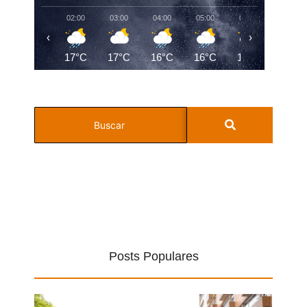
02:00
03:00
04:00
05:00
06:00
07:00
‹
›
17°C
17°C
16°C
16°C
16°C
16°C
Posts Populares