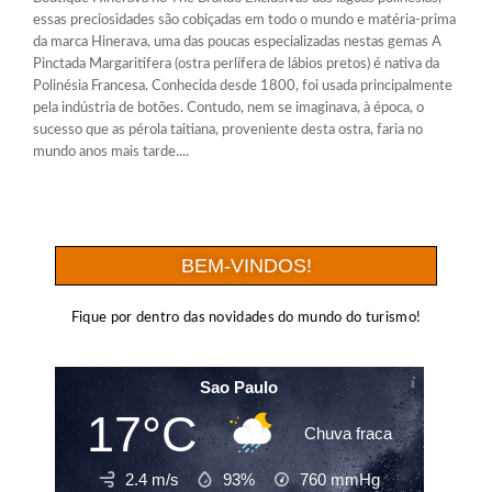
essas preciosidades são cobiçadas em todo o mundo e matéria-prima
da marca Hinerava, uma das poucas especializadas nestas gemas A
Pinctada Margaritifera (ostra perlífera de lábios pretos) é nativa da
Polinésia Francesa. Conhecida desde 1800, foi usada principalmente
pela indústria de botões. Contudo, nem se imaginava, à época, o
sucesso que as pérola taitiana, proveniente desta ostra, faria no
mundo anos mais tarde....
BEM-VINDOS!
Fique por dentro das novidades do mundo do turismo!
Sao Paulo
17°C
Chuva fraca
2.4 m/s
93%
760
mmHg