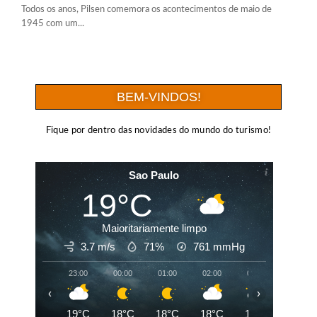
Todos os anos, Pilsen comemora os acontecimentos de maio de
1945 com um...
BEM-VINDOS!
Fique por dentro das novidades do mundo do turismo!
Sao Paulo
19°C
Maioritariamente limpo
3.7 m/s
71%
761
mmHg
23:00
00:00
01:00
02:00
03:00
04:00
‹
›
19°C
18°C
18°C
18°C
18°C
18°C