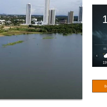
05
‹
19