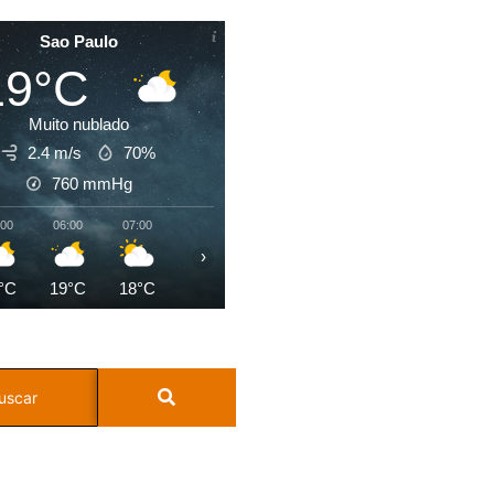
Sao Paulo
19°C
Muito nublado
2.4 m/s
70%
760
mmHg
:00
06:00
07:00
08:00
09:00
10:00
11:00
12:0
›
°C
19°C
18°C
19°C
20°C
22°C
23°C
24°