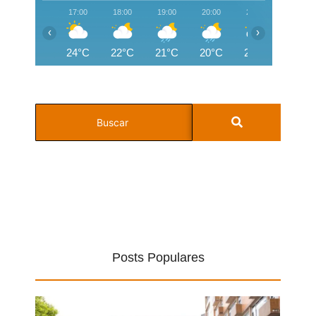
17:00
18:00
19:00
20:00
21:00
22:00
‹
›
24°C
22°C
21°C
20°C
20°C
19°C
Posts Populares