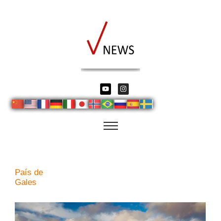
País de
Gales