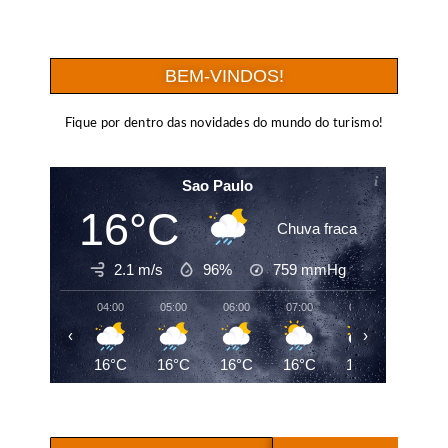
BEM-VINDOS!
Fique por dentro das novidades do mundo do turismo!
Sao Paulo
16°C
Chuva fraca
2.1 m/s
96%
759
mmHg
04:00
05:00
06:00
07:00
08:00
09:00
‹
›
16°C
16°C
16°C
16°C
17°C
19°C