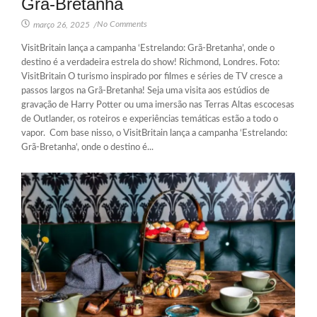
Grã-Bretanha
No Comments
março 26, 2025
/
VisitBritain lança a campanha ‘Estrelando: Grã-Bretanha’, onde o
destino é a verdadeira estrela do show! Richmond, Londres. Foto:
VisitBritain O turismo inspirado por filmes e séries de TV cresce a
passos largos na Grã-Bretanha! Seja uma visita aos estúdios de
gravação de Harry Potter ou uma imersão nas Terras Altas escocesas
de Outlander, os roteiros e experiências temáticas estão a todo o
vapor. Com base nisso, o VisitBritain lança a campanha ‘Estrelando:
Grã-Bretanha‘, onde o destino é...