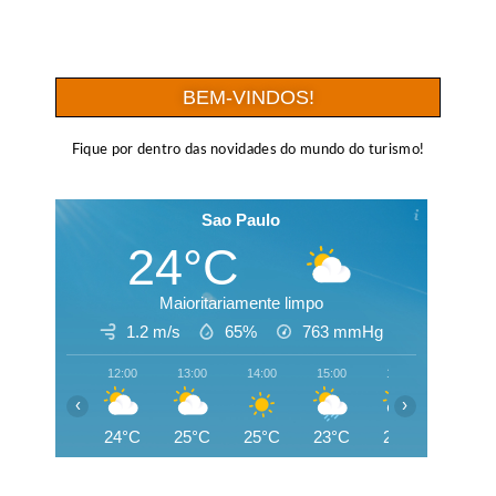
BEM-VINDOS!
Fique por dentro das novidades do mundo do turismo!
Sao Paulo
24°C
Maioritariamente limpo
1.2 m/s
65%
763
mmHg
12:00
13:00
14:00
15:00
16:00
17:00
‹
›
24°C
25°C
25°C
23°C
20°C
19°C