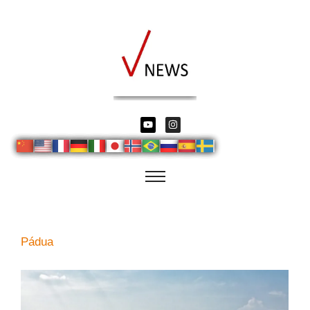
Pádua