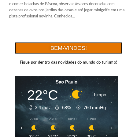
e comer bolachas de Páscoa, observar árvores decoradas com
dezenas de ovos nos jardins das casas e até jogar minigolfe em uma
pista profissional novinha. Conhecida...
BEM-VINDOS!
Fique por dentro das novidades do mundo do turismo!
Sao Paulo
22°C
Limpo
3.4 m/s
68%
760
mmHg
22:00
23:00
00:00
01:00
02:00
03:00
‹
›
22°C
21°C
21°C
20°C
20°C
20°C