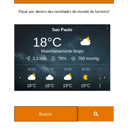
Fique por dentro das novidades do mundo do turismo!
Sao Paulo
18°C
Maioritariamente limpo
3.3 m/s
78%
760
mmHg
00:00
01:00
02:00
03:00
04:00
05:00
‹
›
18°C
18°C
19°C
19°C
19°C
19°C