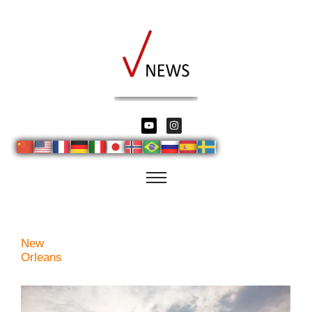
New
Orleans