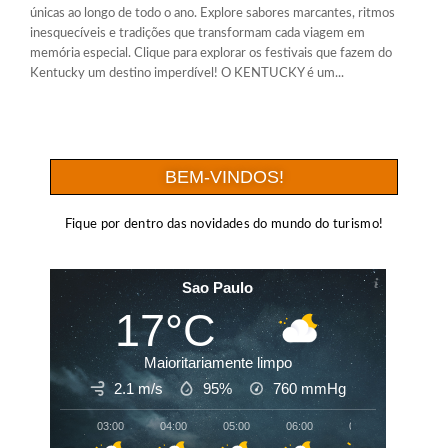
únicas ao longo de todo o ano. Explore sabores marcantes, ritmos
inesquecíveis e tradições que transformam cada viagem em
memória especial. Clique para explorar os festivais que fazem do
Kentucky um destino imperdível! O KENTUCKY é um...
BEM-VINDOS!
Fique por dentro das novidades do mundo do turismo!
Sao Paulo
17°C
Maioritariamente limpo
2.1 m/s
95%
760
mmHg
03:00
04:00
05:00
06:00
07:00
08:00