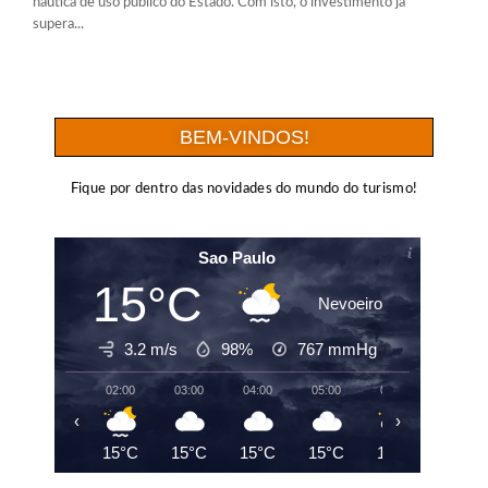
náutica de uso público do Estado. Com isto, o investimento já
supera...
BEM-VINDOS!
Fique por dentro das novidades do mundo do turismo!
Sao Paulo
15°C
Nevoeiro
3.2 m/s
98%
767
mmHg
02:00
03:00
04:00
05:00
06:00
07:00
‹
›
15°C
15°C
15°C
15°C
15°C
15°C