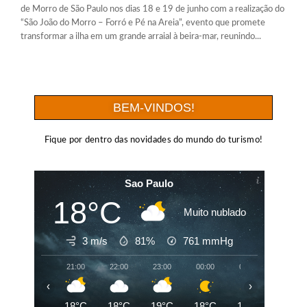
de Morro de São Paulo nos dias 18 e 19 de junho com a realização do
“São João do Morro – Forró e Pé na Areia”, evento que promete
transformar a ilha em um grande arraial à beira-mar, reunindo...
BEM-VINDOS!
Fique por dentro das novidades do mundo do turismo!
Sao Paulo
18°C
Muito nublado
3 m/s
81%
761
mmHg
21:00
22:00
23:00
00:00
01:00
02:00
‹
›
18°C
18°C
19°C
18°C
18°C
18°C