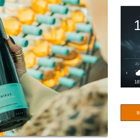
21
‹
18