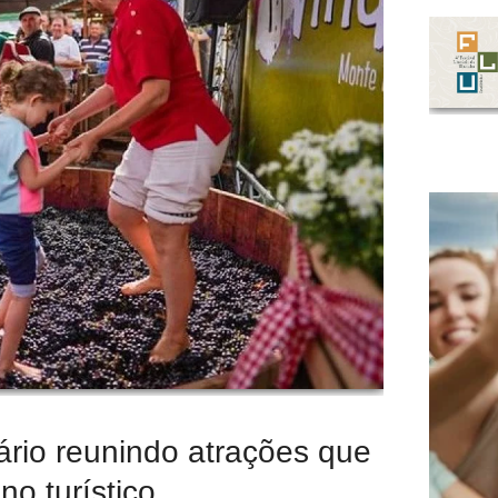
ário reunindo atrações que
o turístico