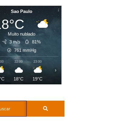
Sao Paulo
18°C
Muito nublado
3 m/s
81%
761
mmHg
:00
22:00
23:00
00:00
01:00
02:00
03:00
04:0
›
°C
18°C
19°C
18°C
18°C
18°C
18°C
18°