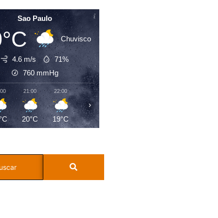
Sao Paulo
0°C
Chuvisco
4.6 m/s
71%
760
mmHg
:00
21:00
22:00
23:00
00:00
01:00
02:00
03:0
›
°C
20°C
19°C
18°C
17°C
17°C
17°C
16°