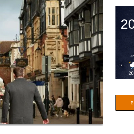
2
20
‹
20