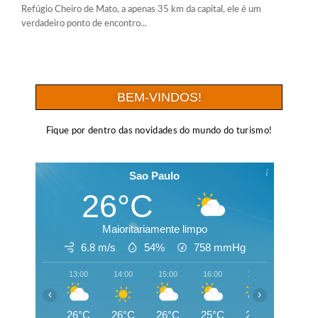
Refúgio Cheiro de Mato, a apenas 35 km da capital, ele é um
verdadeiro ponto de encontro...
BEM-VINDOS!
Fique por dentro das novidades do mundo do turismo!
Sao Paulo
26°C
Maioritariamente limpo
6.8 m/s
54%
758
mmHg
13:00
14:00
15:00
16:00
17:00
18:00
‹
›
26°C
26°C
26°C
25°C
25°C
24°C