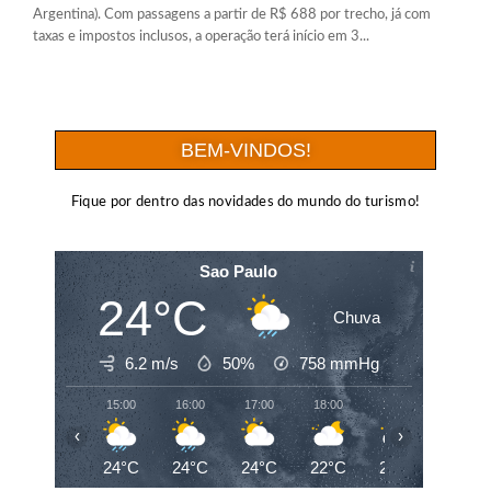
Argentina). Com passagens a partir de R$ 688 por trecho, já com
taxas e impostos inclusos, a operação terá início em 3...
BEM-VINDOS!
Fique por dentro das novidades do mundo do turismo!
Sao Paulo
24°C
Chuva
6.2 m/s
50%
758
mmHg
15:00
16:00
17:00
18:00
19:00
20:00
‹
›
24°C
24°C
24°C
22°C
21°C
20°C