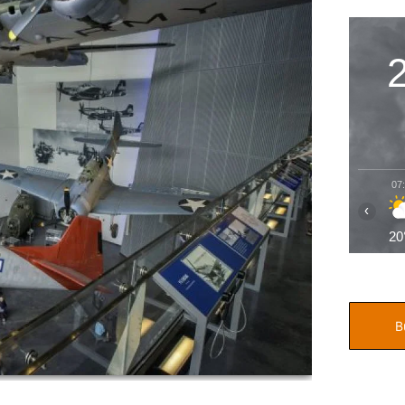
07
‹
20