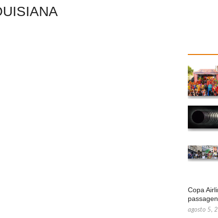
LOUISIANA
Copa Airl
passage
agosto 5, 