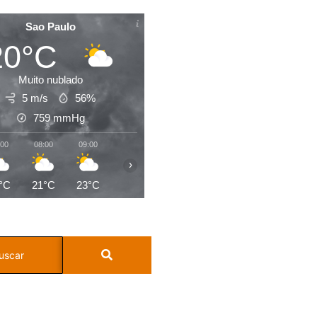
Sao Paulo
20°C
Muito nublado
5 m/s
56%
759
mmHg
:00
08:00
09:00
10:00
11:00
12:00
13:00
14:0
›
°C
21°C
23°C
23°C
25°C
26°C
27°C
28°