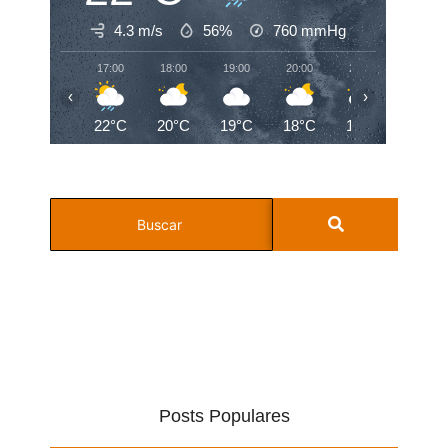
4.3 m/s
56%
760
mmHg
17:00
18:00
19:00
20:00
21:00
22:00
‹
›
22°C
20°C
19°C
18°C
18°C
18°C
Posts Populares