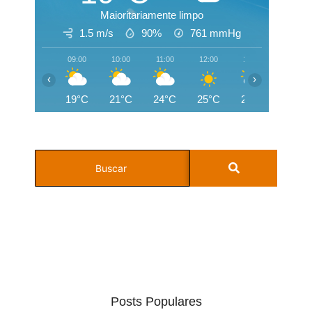
Maioritariamente limpo
1.5 m/s
90%
761
mmHg
09:00
10:00
11:00
12:00
13:00
14:00
‹
›
19°C
21°C
24°C
25°C
26°C
26°C
Posts Populares