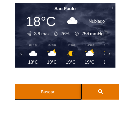
Sao Paulo
18°C
Nublado
3.9 m/s
76%
759
mmHg
01:00
02:00
03:00
04:00
05:00
06:00
‹
›
18°C
19°C
19°C
19°C
19°C
19°C