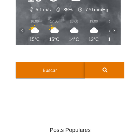
5.1 m/s
85%
770
mmHg
16:00
17:00
18:00
19:00
20:00
21:00
‹
›
15°C
15°C
14°C
13°C
13°C
13°C
Posts Populares