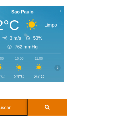
Sao Paulo
2°C
Limpo
3 m/s
53%
762
mmHg
:00
10:00
11:00
12:00
13:00
14:00
15:00
16:0
›
°C
24°C
26°C
27°C
28°C
27°C
24°C
22°