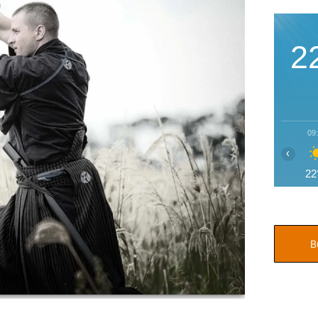
2
09
‹
22