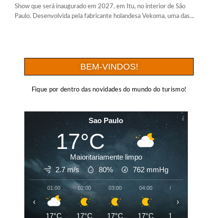
Show que será inaugurado em 2027, em Itu, no interior de São
Paulo. Desenvolvida pela fabricante holandesa Vekoma, uma das...
BEM-VINDOS!
Fique por dentro das novidades do mundo do turismo!
Sao Paulo
17°C
Maioritariamente limpo
2.7 m/s
80%
762
mmHg
01:00
02:00
03:00
04:00
05:00
06:00
‹
›
17°C
17°C
17°C
17°C
17°C
17°C