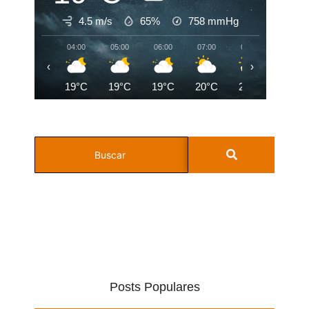
4.5 m/s
65%
758
mmHg
04:00
05:00
06:00
07:00
08:00
09:00
‹
›
19°C
19°C
19°C
20°C
21°C
23°C
Posts Populares