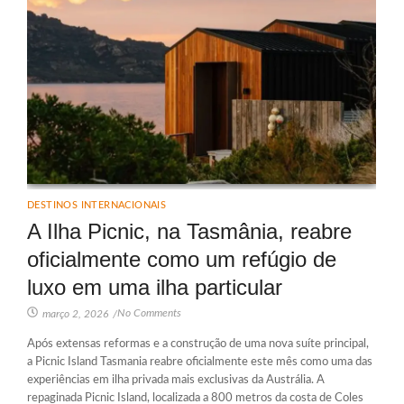
DESTINOS INTERNACIONAIS
A Ilha Picnic, na Tasmânia, reabre
oficialmente como um refúgio de
luxo em uma ilha particular
No Comments
março 2, 2026
/
Após extensas reformas e a construção de uma nova suíte principal,
a Picnic Island Tasmania reabre oficialmente este mês como uma das
experiências em ilha privada mais exclusivas da Austrália. A
repaginada Picnic Island, localizada a 800 metros da costa de Coles