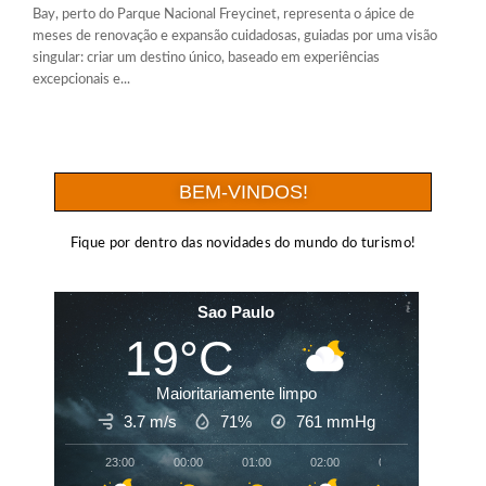
Bay, perto do Parque Nacional Freycinet, representa o ápice de
meses de renovação e expansão cuidadosas, guiadas por uma visão
singular: criar um destino único, baseado em experiências
excepcionais e...
BEM-VINDOS!
Fique por dentro das novidades do mundo do turismo!
Sao Paulo
19°C
Maioritariamente limpo
3.7 m/s
71%
761
mmHg
23:00
00:00
01:00
02:00
03:00
04:00